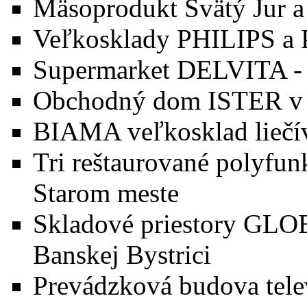
Mäsoprodukt Svätý Jur 
Veľkosklady PHILIPS a P
Supermarket DELVITA - D
Obchodný dom ISTER v
BIAMA veľkosklad liečí
Tri reštaurované polyfunk
Starom meste
Skladové priestory GLO
Banskej Bystrici
Prevádzková budova telev