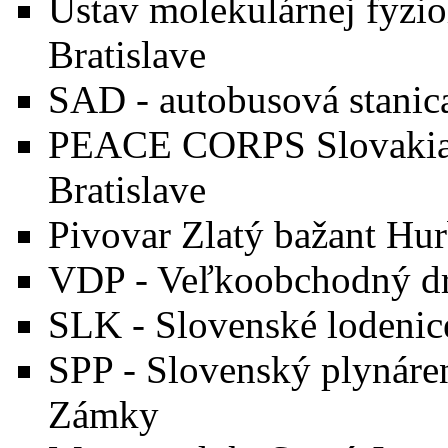
Ústav molekulárnej fyzio
Bratislave
SAD - autobusová stanic
PEACE CORPS Slovakia 
Bratislave
Pivovar Zlatý bažant Hu
VDP - Veľkoobchodný dr
SLK - Slovenské lodeni
SPP - Slovenský plynár
Zámky