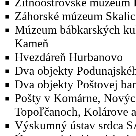
Žitnoostrovské múzeum 
Záhorské múzeum Skalic
Múzeum bábkarských kult
Kameň
Hvezdáreň Hurbanovo
Dva objekty Podunajské
Dva objekty Poštovej b
Pošty v Komárne, Novýc
Topoľčanoch, Kolárove 
Výskumný ústav srdca SA